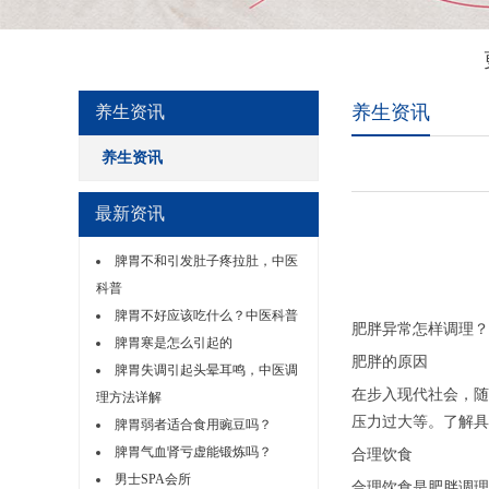
养生资讯
养生资讯
养生资讯
最新资讯
脾胃不和引发肚子疼拉肚，中医
科普
脾胃不好应该吃什么？中医科普
肥胖异常怎样调理？
脾胃寒是怎么引起的
肥胖的原因
脾胃失调引起头晕耳鸣，中医调
在步入现代社会，随
理方法详解
压力过大等。了解具
脾胃弱者适合食用豌豆吗？
脾胃气血肾亏虚能锻炼吗？
合理饮食
男士SPA会所
合理饮食是肥胖调理