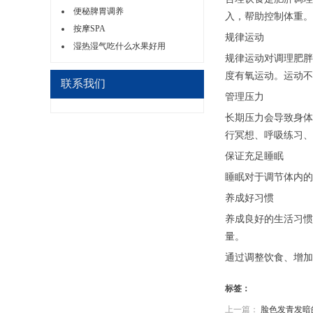
便秘脾胃调养
入，帮助控制体重。
按摩SPA
规律运动
湿热湿气吃什么水果好用
规律运动对调理肥胖
度有氧运动。运动不
联系我们
管理压力
长期压力会导致身体
行冥想、呼吸练习、
保证充足睡眠
睡眠对于调节体内的
养成好习惯
养成良好的生活习惯
量。
通过调整饮食、增加
标签：
上一篇：
脸色发青发暗