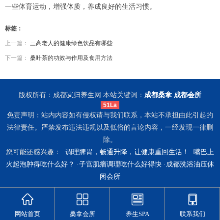
一些体育运动，增强体质，养成良好的生活习惯。
标签：
上一篇：
三高老人的健康绿色饮品有哪些
下一篇：
桑叶茶的功效与作用及食用方法
版权所有：成都岚归养生网 本站关键词：
成都桑拿
成都会所
51La
免责声明：站内内容如有侵权请与我们联系，本站不承担由此引起的
法律责任。严禁发布违法违规以及低俗的言论内容，一经发现一律删
除。
您可能还感兴趣： ·
调理脾胃，畅通升降，让健康重回生活！
·
嘴巴上
火起泡肿得吃什么好？
·
子宫肌瘤调理吃什么好得快
·
成都洗浴油压休
闲会所
网站首页
桑拿会所
养生SPA
联系我们