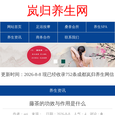
岚归养生网
网站首页
足浴按摩
桑拿会所
养生SPA
养生资讯
商务合作
联系我们
更新时间：2026-8-8 现已经收录752条成都岚归养生网信
息
养生资讯
藤茶的功效与作用是什么
作者：aqi 来源： 日期：2026-8-8 人气：
4
评论：
0