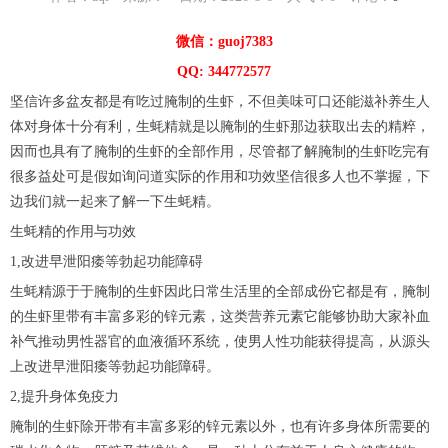
微信：guoj7383
QQ: 344772577
坚信许多盆友都是有吃过腌制的生虾，不但美味可口还能滋补养生人
体对身体十分有利，生蚝精就是以腌制的生虾那边获取出去的精粹，
因而也具有了腌制的生虾的全部作用，尽管都了解腌制的生虾吃完有
很多益处可是假如询问道实际的作用和功效坚信很多人也不掌握，下
边我们就一起来了解一下生蚝精。
生蚝精的作用与功效
1,改进早泄阳痿等勃起功能障碍
生蚝精源于于腌制的生虾因此日常生活里的全部成份它都是有，腌制
的生虾里带有丰富多彩的锌元素，这类营养元素它能够协助大家补血
补气推动男性器官的血液循环系统，使男人性功能获得提高，从源头
上改进早泄阳痿等勃起功能障碍。
2,提升身体免疫力
腌制的生虾除开带有丰富多彩的锌元素以外，也有许多身体所需要的