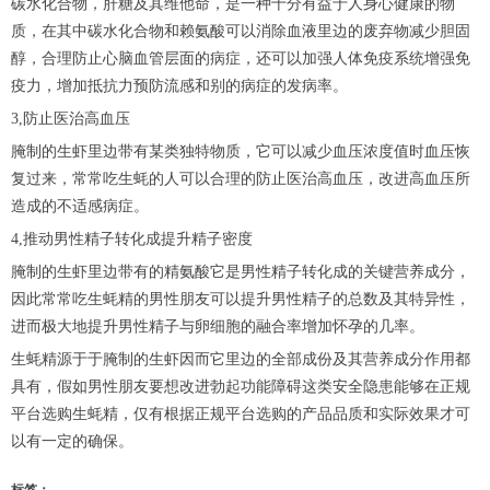
碳水化合物，肝糖及其维他命，是一种十分有益于人身心健康的物
质，在其中碳水化合物和赖氨酸可以消除血液里边的废弃物减少胆固
醇，合理防止心脑血管层面的病症，还可以加强人体免疫系统增强免
疫力，增加抵抗力预防流感和别的病症的发病率。
3,防止医治高血压
腌制的生虾里边带有某类独特物质，它可以减少血压浓度值时血压恢
复过来，常常吃生蚝的人可以合理的防止医治高血压，改进高血压所
造成的不适感病症。
4,推动男性精子转化成提升精子密度
腌制的生虾里边带有的精氨酸它是男性精子转化成的关键营养成分，
因此常常吃生蚝精的男性朋友可以提升男性精子的总数及其特异性，
进而极大地提升男性精子与卵细胞的融合率增加怀孕的几率。
生蚝精源于于腌制的生虾因而它里边的全部成份及其营养成分作用都
具有，假如男性朋友要想改进勃起功能障碍这类安全隐患能够在正规
平台选购生蚝精，仅有根据正规平台选购的产品品质和实际效果才可
以有一定的确保。