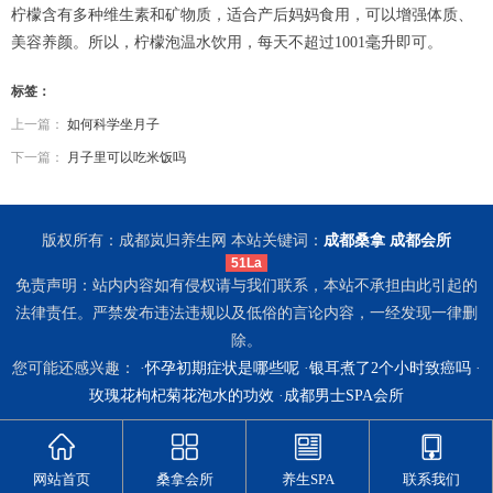
柠檬含有多种维生素和矿物质，适合产后妈妈食用，可以增强体质、
美容养颜。所以，柠檬泡温水饮用，每天不超过1001毫升即可。
标签：
上一篇：
如何科学坐月子
下一篇：
月子里可以吃米饭吗
版权所有：成都岚归养生网 本站关键词：
成都桑拿
成都会所
51La
免责声明：站内内容如有侵权请与我们联系，本站不承担由此引起的
法律责任。严禁发布违法违规以及低俗的言论内容，一经发现一律删
除。
您可能还感兴趣： ·
怀孕初期症状是哪些呢
·
银耳煮了2个小时致癌吗
·
玫瑰花枸杞菊花泡水的功效
·
成都男士SPA会所
网站首页
桑拿会所
养生SPA
联系我们