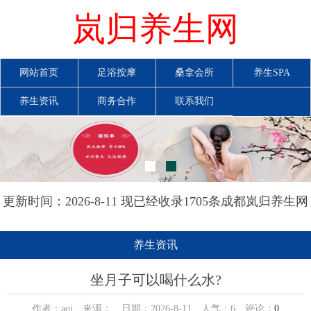
岚归养生网
网站首页
足浴按摩
桑拿会所
养生SPA
养生资讯
商务合作
联系我们
更新时间：2026-8-11 现已经收录1705条成都岚归养生网
信息
养生资讯
坐月子可以喝什么水?
作者：aqi 来源： 日期：2026-8-11 人气：
6
评论：
0