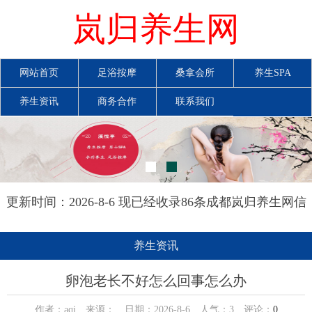
岚归养生网
网站首页
足浴按摩
桑拿会所
养生SPA
养生资讯
商务合作
联系我们
更新时间：2026-8-6 现已经收录86条成都岚归养生网信
息
养生资讯
卵泡老长不好怎么回事怎么办
作者：aqi 来源： 日期：2026-8-6 人气：
3
评论：
0