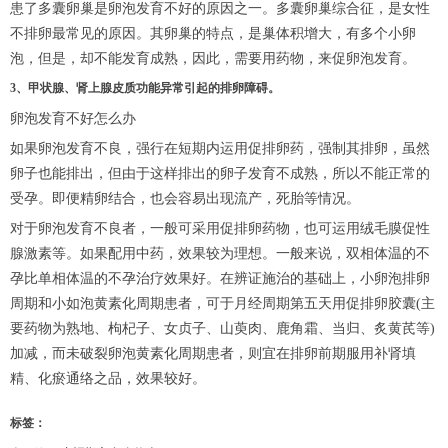
患了多囊卵巢是卵泡发育不好的原因之一。多囊卵巢综合征，是女性
不排卵最常见的原因。其卵巢的特点，是巢体积增大，有多个小卵
泡，但是，却不能发育成熟，因此，需要用药物，来促卵泡发育。
3、甲状腺、肾上腺皮质功能异常引起的排卵障碍。
卵泡发育不好怎么办
如果卵泡发育不良，强行在短期内运用促排卵药，强制其排卵，虽然
卵子也能排出，但由于这样排出的卵子发育不成熟，所以不能正常的
受孕。即便精卵结合，也会容易出现流产，死胎等情况。
对于卵泡发育不良者，一般可采用促排卵药物，也可运用绒毛膜促性
腺激素等。如果配用中药，效果较为理想。一般来说，双相体温的不
孕比单相体温的不孕治疗效果好。在辨证施治的基础上，小卵泡排卵
周期和小如泡黄素化周期患者，可于月经周期第五天用促排卵胶囊(主
要药物为熟地、枸杞子、女贞子、山萸肉、鹿角霜、当归、炙黄芪等)
加减，而未破裂卵泡黄素化周期患者，则宜在排卵前期服用补肾填
精、化瘀通络之品，效果较好。
标签：