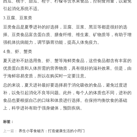
西瓜、桃子、甜瓜、橙子、柠檬等含水果食品，控制食用量，以避免
引起消化系统不适。
3.豆腐、豆浆类
豆类食品是夏季进补的好选择，豆腐、豆浆、黑豆等都是很好的选
择。豆类食品富含蛋白质、膳食纤维、维生素、矿物质等，有助于增
强机体抗病能力，调节肠胃功能，提高人体免疫力。
4.鱼、虾、蟹类
夏天进补不妨选用鱼、虾、蟹等海鲜类食品，这些食品都含有丰富的
优质蛋白质和人体所需的营养物质，具有很好的滋补效果。但是，由
于海鲜容易变质，所以在购买时一定要注意。
总的来说，夏天进补最好要选择易于消化吸收的食品，避免过度进
补，以免引起消化不良等问题。此外，每个人的体质也不同，进补的
食品也要根据自己的口味和体质进行选择。在保持均衡饮食的基础
上，科学进补有助于强身健体，预防疾病。
标签：
上一篇：
养生小零食秘方：打造健康生活的小窍门