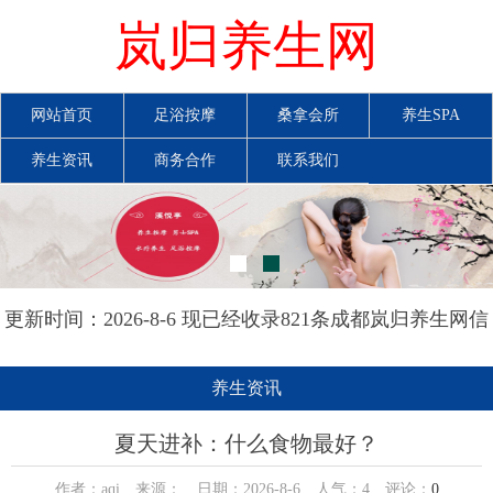
岚归养生网
网站首页
足浴按摩
桑拿会所
养生SPA
养生资讯
商务合作
联系我们
更新时间：2026-8-6 现已经收录821条成都岚归养生网信
息
养生资讯
夏天进补：什么食物最好？
作者：aqi 来源： 日期：2026-8-6 人气：
4
评论：
0