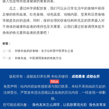
摄入也是维持血液健康的重要因素。
总之，通过科学搭配饮食，我们可以从日常生活中的食物中获得
足够的铁和血液。红色食物、绿色蔬菜、动物内脏、坚果和豆类食物
等都是良好的选择。同时，保持合理的饮食结构和充足的营养摄入对
于身体的健康和血液的维持也至关重要。让我们通过饮食调理来提升
身体的铁元素和血液的质量吧！
标签：
上一篇：
补铁补血的好食物：全方位科普中医养生之道
下一篇：
补铁补血，中医调理身体的有效方法
版权所有：成都岚归养生网 本站关键词：
成都桑拿
成都会所
51La
免责声明：站内内容如有侵权请与我们联系，本站不承担由此引起的
法律责任。严禁发布违法违规以及低俗的言论内容，一经发现一律删
除。
您可能还感兴趣： ·
脸色发灰怎么调理，让肌肤重现光彩
·
脸色发青发