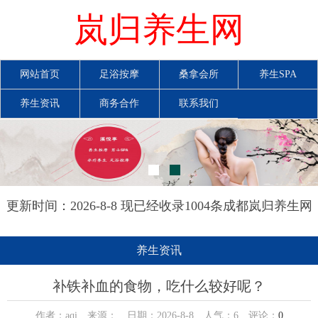
岚归养生网
网站首页
足浴按摩
桑拿会所
养生SPA
养生资讯
商务合作
联系我们
更新时间：2026-8-8 现已经收录1004条成都岚归养生网
信息
养生资讯
补铁补血的食物，吃什么较好呢？
作者：aqi 来源： 日期：2026-8-8 人气：
6
评论：
0